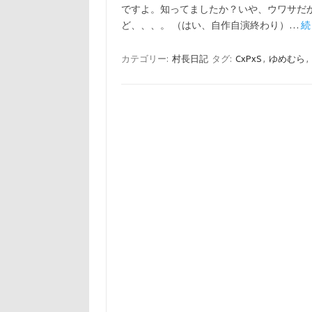
ですよ。知ってましたか？いや、ウワサだ
ど、、、。 （はい、自作自演終わり）…
続
カテゴリー:
村長日記
タグ:
CxPxS
,
ゆめむら
,