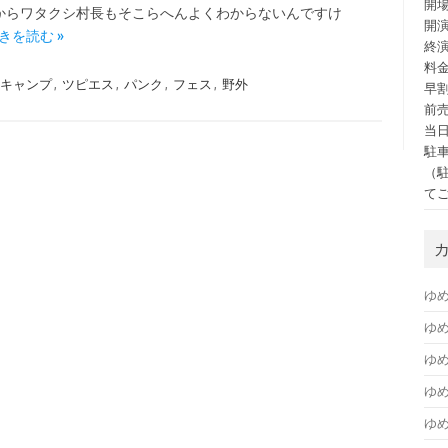
開場
からワタクシ村長もそこらへんよくわからないんですけ
開演
きを読む »
終演
料
キャンプ
,
ツピエス
,
パンク
,
フェス
,
野外
早割
前売
当日
駐車
（
て
ゆ
ゆめ
ゆめ
ゆ
ゆ