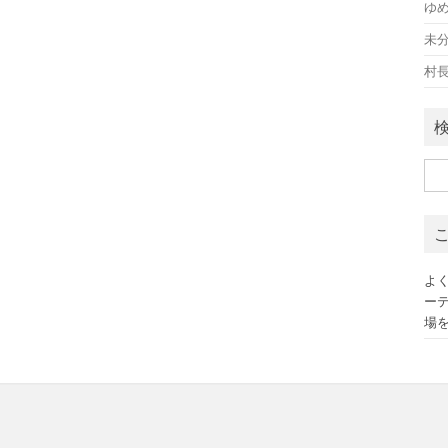
ゆ
未
村
検
索:
よ
ー
場