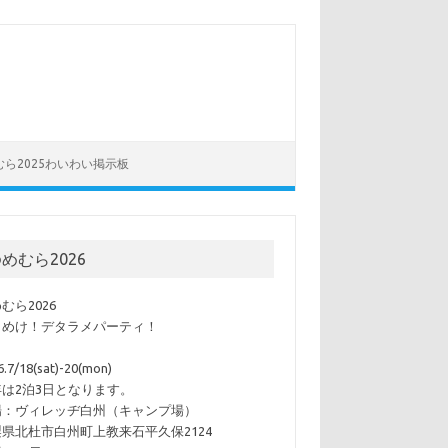
むら2025わいわい掲示板
めむら2026
むら2026
らめけ！デタラメパーティ！
6.7/18(sat)-20(mon)
年は2泊3日となります。
場：ヴィレッヂ白州（キャンプ場）
県北杜市白州町上教来石平久保2124