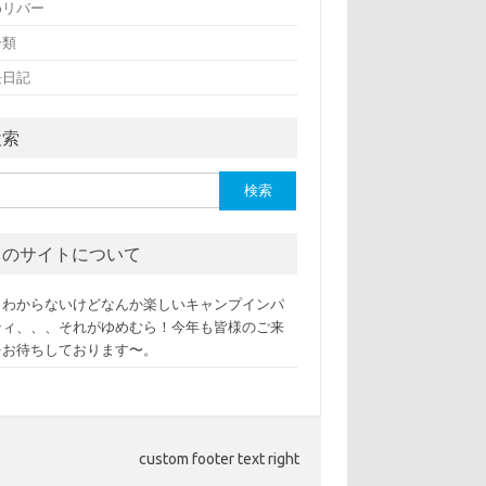
めリバー
分類
長日記
検索
このサイトについて
くわからないけどなんか楽しいキャンプインパ
ティ、、、それがゆめむら！今年も皆様のご来
をお待ちしております〜。
custom footer text right