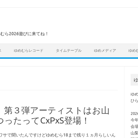
めむら2026遊びに来てね！
ス
ゆめむらレコード
タイムテーブル
ゆめメディア
ゆめ
ゆ
ゆめ
ひ
】第３弾アーティストはお山
202
ったってCxPxS登場！
今
会
山梨
ワサで聞いたんですけどゆめむら18まで残り１ヵ月らしいん