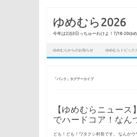
コ
ン
テ
ゆめむら2026
ン
ツ
へ
今年は2泊3日っちゅーわけよ！7/18-20ゆ
ス
キ
ッ
プ
ゆめむらからのお知らせ
ゆめむらトピック
「
パンク
」タグアーカイブ
【ゆめむらニュース
でハードコア！なんつ
ども！ども！ワタクシ村長です。 なんかウ