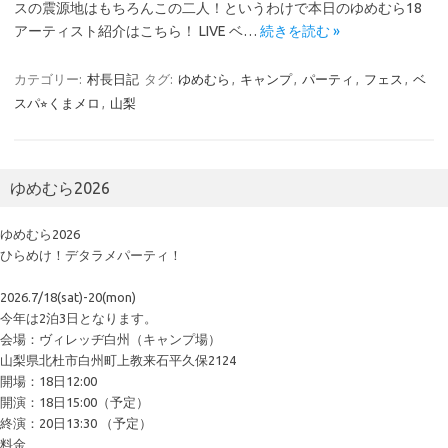
スの震源地はもちろんこの二人！というわけで本日のゆめむら18
アーティスト紹介はこちら！ LIVE ベ…
続きを読む »
カテゴリー:
村長日記
タグ:
ゆめむら
,
キャンプ
,
パーティ
,
フェス
,
ベ
スパ⭐︎くまメロ
,
山梨
ゆめむら2026
ゆめむら2026
ひらめけ！デタラメパーティ！
2026.7/18(sat)-20(mon)
今年は2泊3日となります。
会場：ヴィレッヂ白州（キャンプ場）
山梨県北杜市白州町上教来石平久保2124
開場：18日12:00
開演：18日15:00（予定）
終演：20日13:30 （予定）
料金