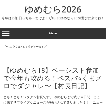
コ
ン
ゆめむら2026
テ
ン
ツ
へ
今年は2泊3日っちゅーわけよ！7/18-20ゆめむら2026遊びに来てね！
ス
キ
ッ
プ
Menu
「
ベスパ⭐︎くまメロ
」タグアーカイブ
【ゆめむら18】ベーシスト参加
で今年も攻める！ベスパ⭐︎くまメ
ロでダジャレ〜【村長日記】
ども！ども！ワタクシ村長です。 ゆめむらまで残り４日間、ここ
に来てサプライズなニュースが飛び込んで参りました！！！ニュー