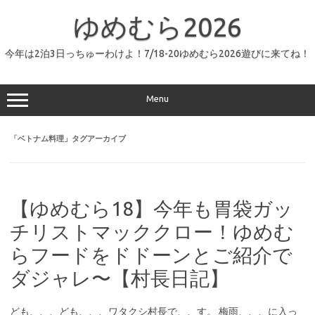
コ
ン
ゆめむら2026
テ
ン
ツ
へ
今年は2泊3日っちゅーわけよ！7/18-20ゆめむら2026遊びに来てね！
ス
キ
ッ
プ
Menu
「
ベトナム料理
」タグアーカイブ
【ゆめむら18】今年も胃袋ガッ
チリストマッククロー！ゆめむ
らフードをドドーンとご紹介で
ダジャレ〜【村長日記】
ども、、、ども、、、ワタクシ村長で、、す。 梅雨、、、に入っ