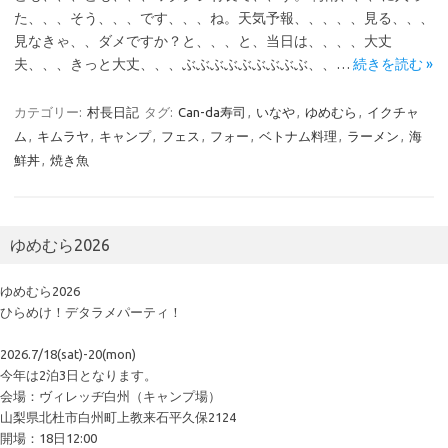
た、、、そう、、、です、、、ね。天気予報、、、、、見る、、、
見なきゃ、、ダメですか？と、、、と、当日は、、、、大丈
夫、、、きっと大丈、、、ぶぶぶぶぶぶぶぶぶ、、…
続きを読む »
カテゴリー:
村長日記
タグ:
Can-da寿司
,
いなや
,
ゆめむら
,
イクチャ
ム
,
キムラヤ
,
キャンプ
,
フェス
,
フォー
,
ベトナム料理
,
ラーメン
,
海
鮮丼
,
焼き魚
ゆめむら2026
ゆめむら2026
ひらめけ！デタラメパーティ！
2026.7/18(sat)-20(mon)
今年は2泊3日となります。
会場：ヴィレッヂ白州（キャンプ場）
山梨県北杜市白州町上教来石平久保2124
開場：18日12:00