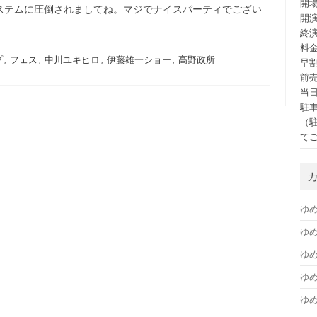
開場
ステムに圧倒されましてね。マジでナイスパーティでござい
開演
終演
料
プ
,
フェス
,
中川ユキヒロ
,
伊藤雄一ショー
,
高野政所
早割
前売
当日
駐車
（
て
ゆ
ゆめ
ゆめ
ゆ
ゆ