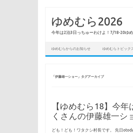
コ
ン
テ
ゆめむら2026
ン
ツ
へ
今年は2泊3日っちゅーわけよ！7/18-20ゆ
ス
キ
ッ
プ
ゆめむらからのお知らせ
ゆめむらトピック
「
伊藤雄一ショー
」タグアーカイブ
【ゆめむら18】今年
くさんの伊藤雄一シ
ども！ども！ワタクシ村長です。 先日otoda