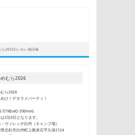
むら2025わいわい掲示板
めむら2026
むら2026
らめけ！デタラメパーティ！
6.7/18(sat)-20(mon)
年は2泊3日となります。
場：ヴィレッヂ白州（キャンプ場）
県北杜市白州町上教来石平久保2124