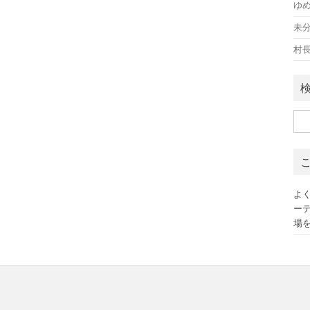
ゆ
未
村
検
索:
よ
ー
場