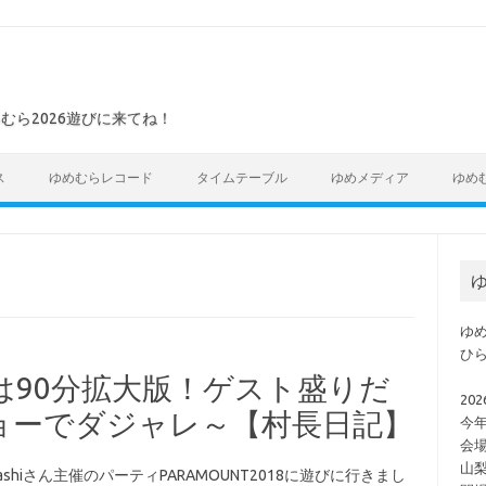
めむら2026遊びに来てね！
ス
ゆめむらレコード
タイムテーブル
ゆめメディア
ゆめ
ゆ
ゆめ
ひ
は90分拡大版！ゲスト盛りだ
202
ョーでダジャレ～【村長日記】
今
会
山梨
shiさん主催のパーティPARAMOUNT2018に遊びに行きまし