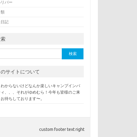
めリバー
分類
長日記
検索
このサイトについて
くわからないけどなんか楽しいキャンプインパ
ティ、、、それがゆめむら！今年も皆様のご来
をお待ちしております〜。
custom footer text right