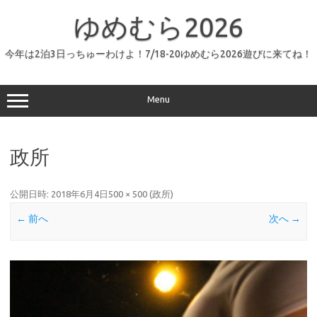
コ
ン
ゆめむら2026
テ
ン
ツ
へ
今年は2泊3日っちゅーわけよ！7/18-20ゆめむら2026遊びに来てね！
ス
キ
ッ
プ
Menu
政所
公開日時:
2018年6月4日
500 × 500
(
政所
)
← 前へ
次へ →