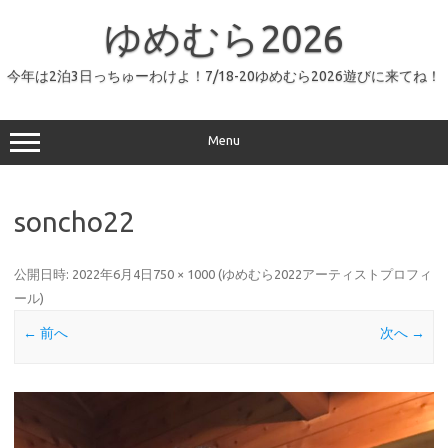
コ
ン
ゆめむら2026
テ
ン
ツ
へ
今年は2泊3日っちゅーわけよ！7/18-20ゆめむら2026遊びに来てね！
ス
キ
ッ
プ
Menu
soncho22
公開日時:
2022年6月4日
750 × 1000
(
ゆめむら2022アーティストプロフィ
ール
)
← 前へ
次へ →