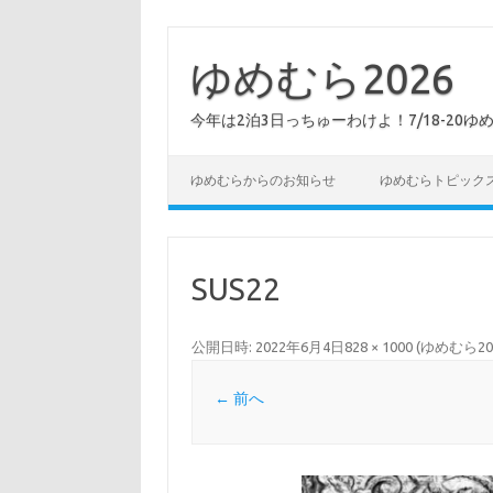
コ
ン
テ
ゆめむら2026
ン
ツ
へ
今年は2泊3日っちゅーわけよ！7/18-20ゆ
ス
キ
ッ
プ
ゆめむらからのお知らせ
ゆめむらトピック
SUS22
公開日時:
2022年6月4日
828 × 1000
(
ゆめむら2
← 前へ