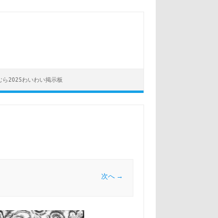
むら2025わいわい掲示板
次へ →