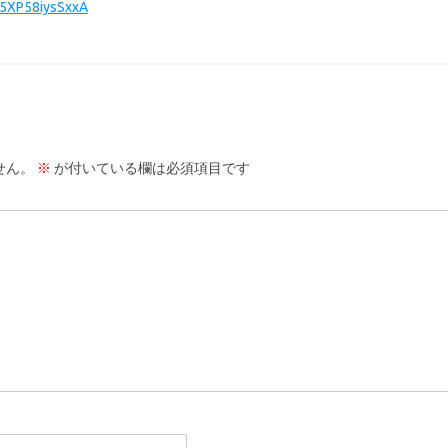
5XP58iysSxxA
せん。
※
が付いている欄は必須項目です