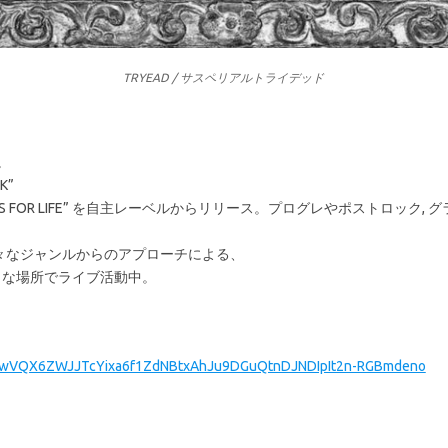
TRYEAD / サスペリアルトライデッド
。
K”
ENSES FOR LIFE” を自主レーベルからリリース。プログレやポストロッ
々なジャンルからのアプローチによる、
様々な場所でライブ活動中。
R0w_wVQX6ZWJJTcYixa6f1ZdNBtxAhJu9DGuQtnDJNDIpIt2n-RGBmdeno