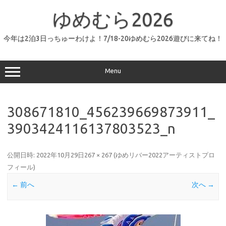
コ
ン
ゆめむら2026
テ
ン
ツ
へ
今年は2泊3日っちゅーわけよ！7/18-20ゆめむら2026遊びに来てね！
ス
キ
ッ
プ
Menu
308671810_456239669873911_
3903424116137803523_n
公開日時:
2022年10月29日
267 × 267
(
ゆめリバー2022アーティストプロ
フィール
)
← 前へ
次へ →