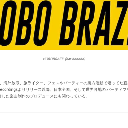
HOBOBRAZIL (bar bonobo)
期に、海外放浪、旅ライター、フェスやパーティーの裏方活動で培ってた直
and Holland Recordingsよりリリース以降、日本全国、そして世界各地
使した楽曲制作のプロデュースにも関わっている。