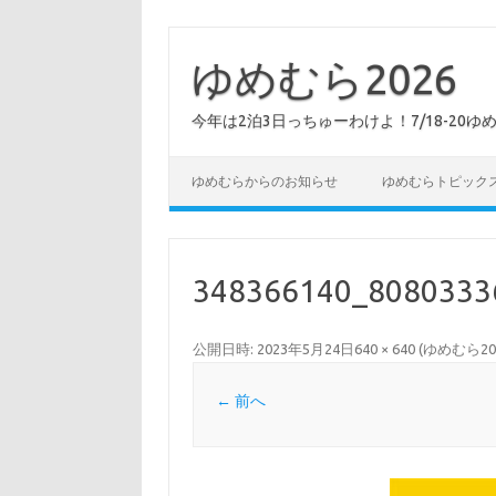
コ
ン
テ
ゆめむら2026
ン
ツ
へ
今年は2泊3日っちゅーわけよ！7/18-20ゆ
ス
キ
ッ
プ
ゆめむらからのお知らせ
ゆめむらトピック
348366140_8080333
公開日時:
2023年5月24日
640 × 640
(
ゆめむら2
← 前へ