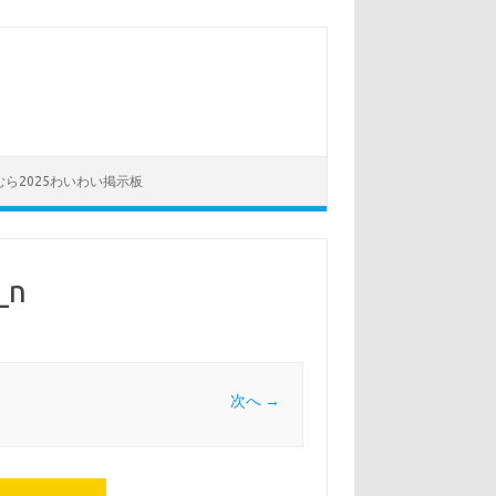
むら2025わいわい掲示板
_n
次へ →