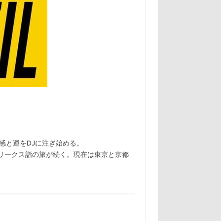
感と運をDJに注ぎ始める。
の パーティフリークス詣の旅が続く。現在は東京と京都