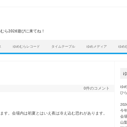
めむら2026遊びに来てね！
ス
ゆめむらレコード
タイムテーブル
ゆめメディア
ゆめ
ゆ
ゆめ
0件のコメント
ひ
202
今
ります。会場内は初夏とはいえ夜は冷え込む恐れがあります。
会
山梨