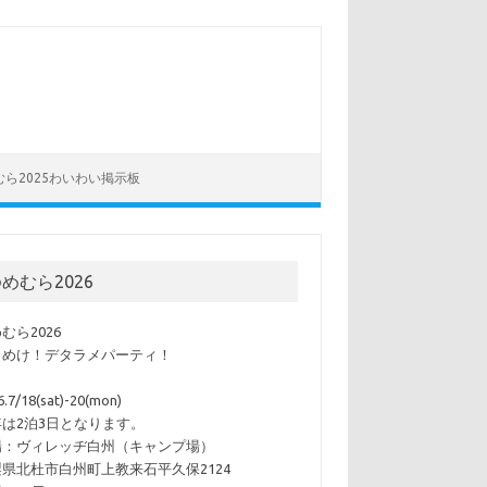
むら2025わいわい掲示板
めむら2026
むら2026
らめけ！デタラメパーティ！
6.7/18(sat)-20(mon)
年は2泊3日となります。
場：ヴィレッヂ白州（キャンプ場）
県北杜市白州町上教来石平久保2124