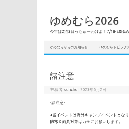
コ
ン
テ
ゆめむら2026
ン
ツ
へ
今年は2泊3日っちゅーわけよ！7/18-20ゆ
ス
キ
ッ
プ
ゆめむらからのお知らせ
ゆめむらトピック
諸注意
投稿者:
soncho
|
2023年6月2日
-諸注意-
●当イベントは野外キャンプイベントとな
防寒＆雨具対策は万全にお願いします。