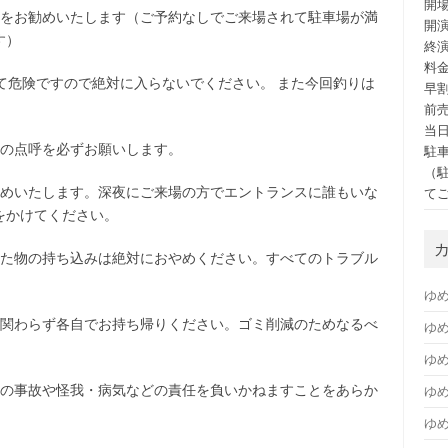
開場
約をお勧めいたします（ご予約なしでご来場されて駐車場が満
開演
す）
終演
料
て危険ですので絶対に入らないでください。 また今回釣りは
早割
前売
当日
様の点呼を必ずお願いします。
駐車
（
勧めいたします。深夜にご来場の方でエントランスに誰もいな
て
をかけてください。
れた物の持ち込みは絶対におやめください。すべてのトラブル
ゆ
に関わらず各自でお持ち帰りください。ゴミ削減のためなるべ
ゆめ
ゆめ
切の事故や怪我・病気などの責任を負いかねますことをあらか
ゆ
ゆ