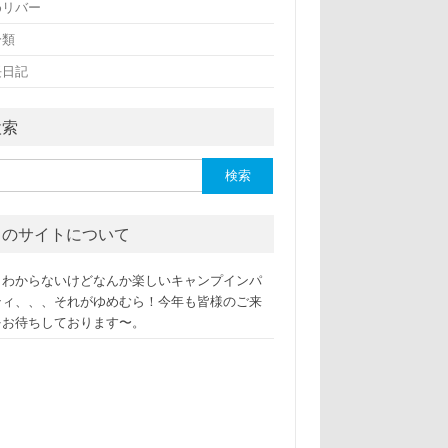
めリバー
分類
長日記
検索
このサイトについて
くわからないけどなんか楽しいキャンプインパ
ティ、、、それがゆめむら！今年も皆様のご来
をお待ちしております〜。