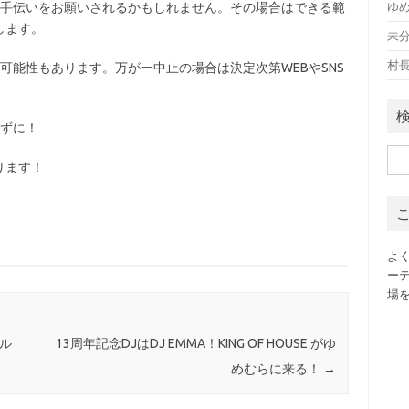
お手伝いをお願いされるかもしれません。その場合はできる範
ゆ
します。
未
村
可能性もあります。万が一中止の場合は決定次第WEBやSNS
れずに！
検
ります！
索:
よ
ー
場
ル
13周年記念DJはDJ EMMA！KING OF HOUSE がゆ
めむらに来る！
→