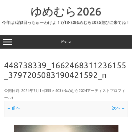
コ
ン
ゆめむら2026
テ
ン
ツ
へ
今年は2泊3日っちゅーわけよ！7/18-20ゆめむら2026遊びに来てね！
ス
キ
ッ
プ
Menu
448738339_1662468311236155
_3797205083190421592_n
公開日時:
2024年7月1日
355 × 403
(
ゆめむら2024アーティストプロフィ
ール
)
← 前へ
次へ →