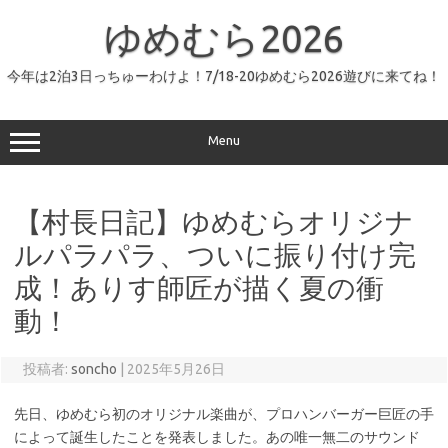
コ
ン
ゆめむら2026
テ
ン
ツ
へ
今年は2泊3日っちゅーわけよ！7/18-20ゆめむら2026遊びに来てね！
ス
キ
ッ
プ
Menu
【村長日記】ゆめむらオリジナ
ルパラパラ、ついに振り付け完
成！ありす師匠が描く夏の衝
動！
投稿者:
soncho
|
2025年5月26日
先日、ゆめむら初のオリジナル楽曲が、プロハンバーガー巨匠の手
によって誕生したことを発表しました。あの唯一無二のサウンド