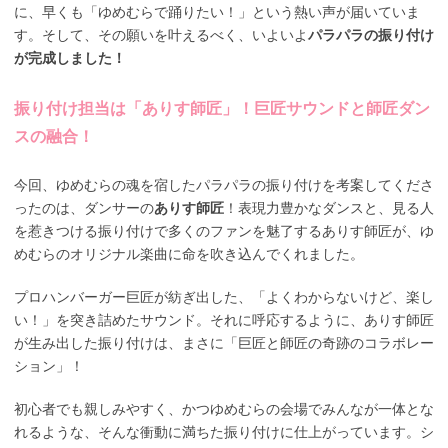
に、早くも「ゆめむらで踊りたい！」という熱い声が届いていま
す。そして、その願いを叶えるべく、いよいよ
パラパラの振り付け
が完成しました！
振り付け担当は「ありす師匠」！巨匠サウンドと師匠ダン
スの融合！
今回、ゆめむらの魂を宿したパラパラの振り付けを考案してくださ
ったのは、ダンサーの
ありす師匠
！表現力豊かなダンスと、見る人
を惹きつける振り付けで多くのファンを魅了するありす師匠が、ゆ
めむらのオリジナル楽曲に命を吹き込んでくれました。
プロハンバーガー巨匠が紡ぎ出した、「よくわからないけど、楽し
い！」を突き詰めたサウンド。それに呼応するように、ありす師匠
が生み出した振り付けは、まさに「巨匠と師匠の奇跡のコラボレー
ション」！
初心者でも親しみやすく、かつゆめむらの会場でみんなが一体とな
れるような、そんな衝動に満ちた振り付けに仕上がっています。シ