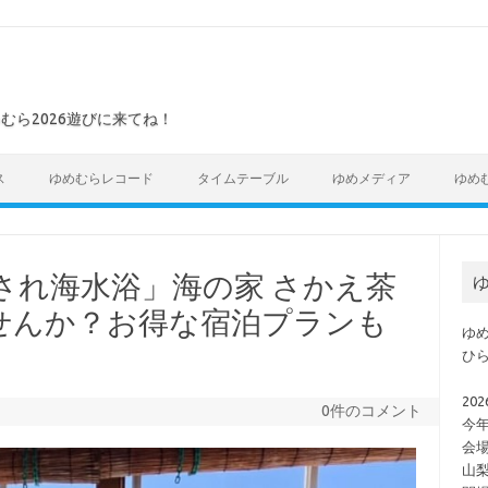
めむら2026遊びに来てね！
ス
ゆめむらレコード
タイムテーブル
ゆめメディア
ゆめ
癒され海水浴」海の家 さかえ茶
ゆ
せんか？お得な宿泊プランも
ゆめ
ひ
202
0件のコメント
今
会
山梨