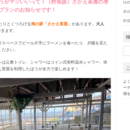
うがマジいいって！（村長談）さかえ茶屋の専
ゆ
プランのお知らせです！
未
村
たりとくつろげる
海の家「さかえ茶屋」
があります。
大人
できます。
ぎスペースでビール片手にラーメンを食べたり、夕陽を見た
検
ください。
索:
レは公衆トイレ、シャワーはコイン式有料温水シャワー、休
え茶屋を利用したほうが全力で楽しめます！
よ
ー
場