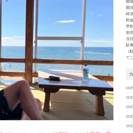
開場
開演
終演
料
早割
前売
当日
駐車
（
て
ゆ
ゆめ
ゆめ
ゆ
ゆ