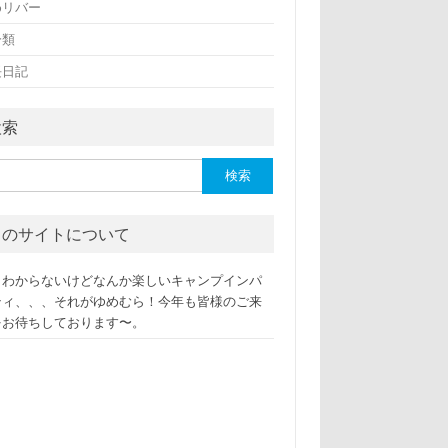
めリバー
分類
長日記
検索
このサイトについて
くわからないけどなんか楽しいキャンプインパ
ティ、、、それがゆめむら！今年も皆様のご来
をお待ちしております〜。