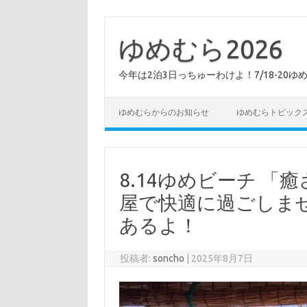
コ
ン
テ
ゆめむら2026
ン
ツ
へ
今年は2泊3日っちゅーわけよ！7/18-20ゆ
ス
キ
ッ
プ
ゆめむらからのお知らせ
ゆめむらトピック
8.14ゆめビーチ 「
屋で快適に過ごしま
あるよ！
投稿者:
soncho
|
2025年8月7日