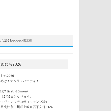
むら2025わいわい掲示板
めむら2026
むら2026
らめけ！デタラメパーティ！
6.7/18(sat)-20(mon)
年は2泊3日となります。
場：ヴィレッヂ白州（キャンプ場）
県北杜市白州町上教来石平久保2124