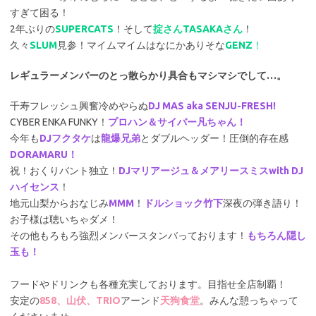
すぎて困る！
2年ぶりの
SUPERCATS
！そして
掟さんTASAKAさん
！
久々
SLUM
見参！マイムマイムはなにかありそな
GENZ
！
レギュラーメンバーのとっ散らかり具合もマシマシでして…。
千寿フレッシュ興奮冷めやらぬ
DJ MAS aka SENJU-FRESH!
CYBER ENKA FUNKY！
プロハン＆サイバー凡ちゃん！
今年も
DJフクタケ
は
龍爆兄弟
とダブルヘッダー！圧倒的存在感
DORAMARU！
祝！おくりバント独立！
DJマリアージュ＆メアリースミスwith DJ
ハイセンス
！
地元山梨からおなじみ
MMM
！
ドルショック竹下
深夜の弾き語り！
お子様は聴いちゃダメ！
その他もろもろ強烈メンバースタンバっております！
もちろん隠し
玉も！
フードやドリンクも各種充実しております。目指せ全店制覇！
安定の
858、山伏、TRIO
アーンド
天狗食堂
。みんな憩っちゃって