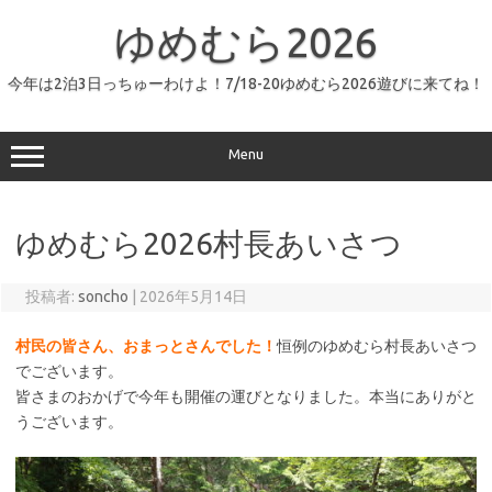
コ
ン
ゆめむら2026
テ
ン
ツ
へ
今年は2泊3日っちゅーわけよ！7/18-20ゆめむら2026遊びに来てね！
ス
キ
ッ
プ
Menu
ゆめむら2026村長あいさつ
投稿者:
soncho
|
2026年5月14日
村民の皆さん、おまっとさんでした！
恒例のゆめむら村長あいさつ
でございます。
皆さまのおかげで今年も開催の運びとなりました。本当にありがと
うございます。