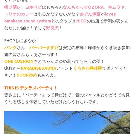
くださいませ。
帆ヲ晴レ、ヨホベビ
はもちろん
なんちゃってOZORA
、
キムラヤ
、
トリオのカレー
はあるかな？ないかな？
めぞん伊藤
が
loves
omakase sound system
とのタッグ＆
NICO
の出店で新潟の夜をあ
なたにお届け！そして
野良犬
！
SHOPもにぎやか！
パンク
さん、
バーバーますだ
は安定の布陣！昨年から引き続き参加
組の皆さんも…あざーっす！
ONE CUSHION
さとちゃんにゆめ刷ってもらうの夢！
疲れたら
PARADISESAUNA
アーンド
くろさわ整体院
で整えてくだ
さい！
SHOPゆめ
もあるよ。
THIS IS デタラメパーティ！
皆さまに「パーティ」って枠だけで、音のジャンルとかどうでも良
くなる感じを体験していただけたらうれちいです。