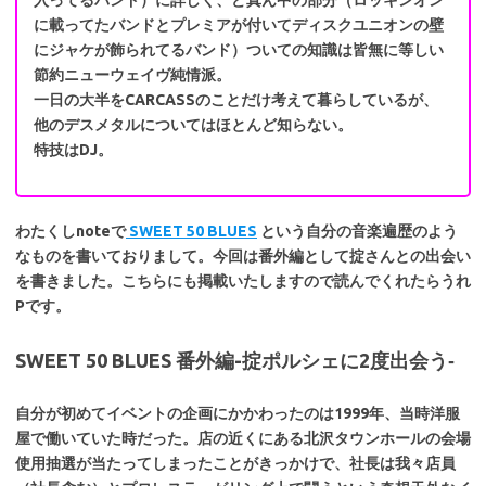
に載ってたバンドとプレミアが付いてディスクユニオンの壁
にジャケが飾られてるバンド）ついての知識は皆無に等しい
節約ニューウェイヴ純情派。
一日の大半をCARCASSのことだけ考えて暮らしているが、
他のデスメタルについてはほとんど知らない。
特技はDJ。
わたくしnoteで
SWEET 50 BLUES
という自分の音楽遍歴のよう
なものを書いておりまして。今回は番外編として掟さんとの出会い
を書きました。こちらにも掲載いたしますので読んでくれたらうれ
Pです。
SWEET 50 BLUES 番外編-掟ポルシェに2度出会う‐
自分が初めてイベントの企画にかかわったのは1999年、当時洋服
屋で働いていた時だった。店の近くにある北沢タウンホールの会場
使用抽選が当たってしまったことがきっかけで、社長は我々店員