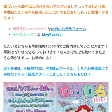
気づいたら25年以上の付き合いでございまして…ってまじか！四
半世紀だよ！今年も掟ポルシェはいつもどおりしれっと登場！デタ
ラメ！
当日支払いオッケー！
な
ゆめむら予約フォーム
受付スムーズ！
な
LivePocket
ただいまどちらも早割価格13500円でご案内させていただきます！
早割は7/10までとなっております！なんかぼちぼち動いてきたよ
うな気がする…。お早めにネ！
北千住858、不動前TRIO、中野Barプードル、くろさわ整体院にて
お得なチケット販売スタートしました！こちらもぜひ！