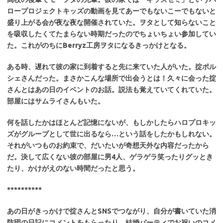
ロープロジェクトキッズの動画を見てあーでもないこーでもないと
盛り上がる会が夜な夜な開催されていた。ヲタとして知らないこと
を吸収したくてたまらない時期だったのでちょいちょい参加してい
た。これがのちにBerryz工房ヲタになるきっかけとなる。
ある時、遅れて彼の家に到着すると先に来ていた人がいた。掟ポル
シェさんだった。まさかこんな場所で出会うとは！久々に会った掟
さんとはあの日のイベントのお話。説法も覚えていてくれていた。
部屋にはサムライさんもいた。
何を話したかはほとんど記憶にないが、もしかしたらハロプロキッ
ズがグループとして世に出るなら…という話をしたかもしれない。
それがいつものお約束で、だいたいが奇想天外な内容だったから
だ。決して広くない彼の部屋に男4人、ゲラゲラ笑ったりグッとき
たり、かけがえのない時間だったと思う。
**********
あの日がきっかけで掟さんとSNSでつながり、自分が書いていた消
防団の日記にコメントをもらったり、結婚パーティでお祝いのコメ