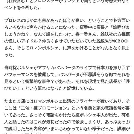
（社長含む）とプロレスラーがリング上で闘うという奇想天外なイ
ベントを企画した。
プロレスのほかにも何かあったほうが良い、ということで各方面い
ろいろな方に声をかけることになった。店番中に店長と「誰呼びま
しょうかね？」なんて話をしたっけ。春一番さん、雑誌社の方推薦
の怪しいアイドル？仲良くさせていただいていた脱線3のMCBOO
さん、そしてロマンポルシェ。に声をかけることがなんとなく決ま
った。
当時掟ポルシェがアフリカバンバータのライブで日本刀を振り回す
パフォーマンスを披露して、バンバータが不思議そうな顔でそれを
見るという衝撃的な事件？があった。それを現場で見た店長が「呼
びたい！」という流れになったと記憶している。
たまたま店にはロマンポルシェ出演のフライヤーが置いてあり、そ
こには「主催・掟プロモーション」という名前と家の電話番号が書
いてあった。さっそく電話をかけたら掟ポルシェ本人が出た。有名
人と話したのはこれが最初だったので緊張しまくり、あっぷあっぷ
で説明したため内容がいまいちわかっていない様子だった。詳細が