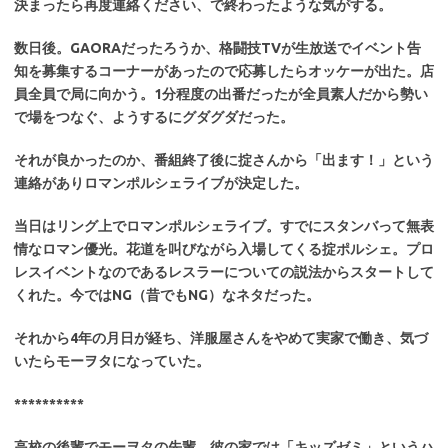
決まったら再度連絡ください、で終わったような気がする。
数日後。GAORAだったろうか、格闘技TVが生放送でイベント告
知を募集するコーナーがあったので応募したらオッケーが出た。店
員全員で局に向かう。1分程度の出番だったが全員素人だから勢い
で場をつなぐ、ようするにグダグダだった。
それが良かったのか、番組終了後に掟さんから「出ます！」という
連絡がありロマンポルシェライブが決定した。
当日はリング上でロマンポルシェライブ。すでにスタンバって無表
情なロマン優光。花道を叫びながら入場してくる掟ポルシェ。プロ
レスイベントなのであるレスラーについての説法からスタートして
くれた。今ではNG（昔でもNG）なネタだった。
それから4年の月日が経ち、洋服屋さんをやめて実家で働き、気づ
いたらモーヲタになっていた。
**********
高校の後輩でモーヲタの先輩。彼の家では「キッズゼミ」というハ