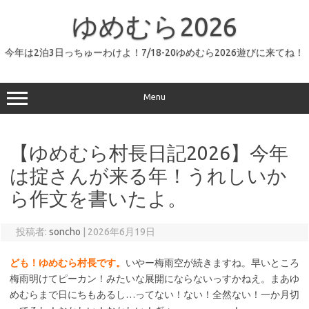
コ
ン
ゆめむら2026
テ
ン
ツ
へ
今年は2泊3日っちゅーわけよ！7/18-20ゆめむら2026遊びに来てね！
ス
キ
ッ
プ
Menu
【ゆめむら村長日記2026】今年
は掟さんが来る年！うれしいか
ら作文を書いたよ。
投稿者:
soncho
|
2026年6月19日
ども！ゆめむら村長です。
いやー梅雨空が続きますね。早いところ
梅雨明けてピーカン！みたいな展開にならないっすかねえ。まあゆ
めむらまで日にちもあるし…ってない！ない！全然ない！一か月切