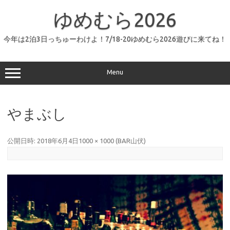
コ
ン
ゆめむら2026
テ
ン
ツ
へ
今年は2泊3日っちゅーわけよ！7/18-20ゆめむら2026遊びに来てね！
ス
キ
ッ
プ
Menu
やまぶし
公開日時:
2018年6月4日
1000 × 1000
(
BAR山伏
)