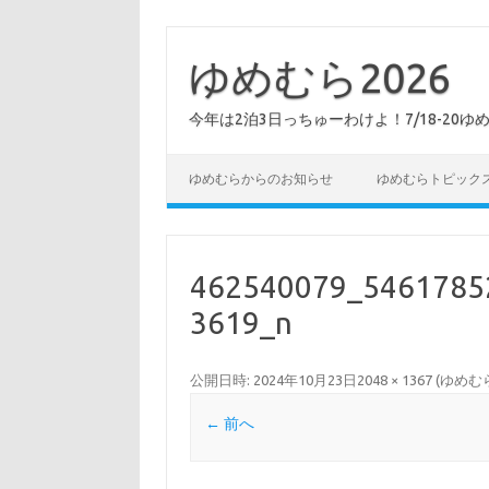
コ
ン
テ
ゆめむら2026
ン
ツ
へ
今年は2泊3日っちゅーわけよ！7/18-20ゆ
ス
キ
ッ
プ
ゆめむらからのお知らせ
ゆめむらトピック
462540079_5461785
3619_n
公開日時:
2024年10月23日
2048 × 1367
(
ゆめむ
← 前へ