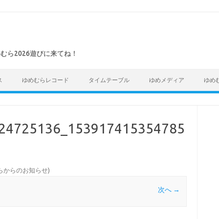
めむら2026遊びに来てね！
ス
ゆめむらレコード
タイムテーブル
ゆめメディア
ゆめ
24725136_153917415354785
らからのお知らせ
)
次へ →